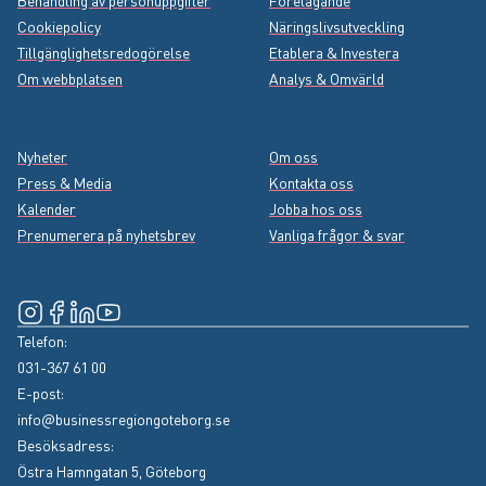
Behandling av personuppgifter
Företagande
Cookiepolicy
Näringslivsutveckling
Tillgänglighetsredogörelse
Etablera & Investera
Om webbplatsen
Analys & Omvärld
Nyheter
Om oss
Press & Media
Kontakta oss
Kalender
Jobba hos oss
Prenumerera på nyhetsbrev
Vanliga frågor & svar
Instagram
(Extern länk, öppnas i nytt fönster)
Facebook
(Extern länk, öppnas i nytt fönster)
LinkedIn
(Extern länk, öppnas i nytt fönster)
YouTube
(Extern länk, öppnas i nytt fönster)
Telefon:
031-367 61 00
E-post:
info@businessregiongoteborg.se
Besöksadress:
Östra Hamngatan 5, Göteborg