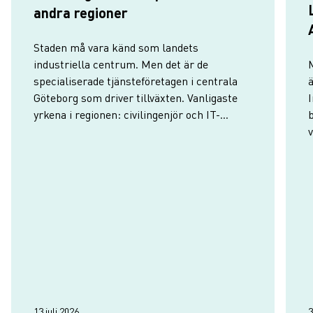
andra regioner
Staden må vara känd som landets
industriella centrum. Men det är de
M
specialiserade tjänsteföretagen i centrala
Göteborg som driver tillväxten. Vanligaste
I
yrkena i regionen: civilingenjör och IT-
specialist.
f
13 juli 2026
3