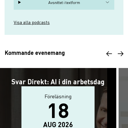
Avsnittet i textform
Visa alla podcasts
Kommande evenemang
Svar Direkt: AI i din arbetsdag
Föreläsning
Aktivitetstyp
18
Evenemanget börjar: 18 augusti 20
The event ends on: 18 augusti 2026
AUG 2026