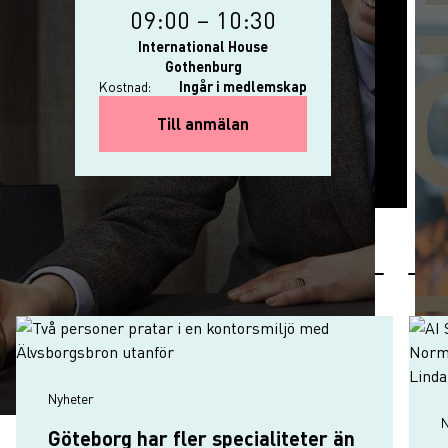
09:00
–
10:30
International House
Gothenburg
Kostnad:
Ingår i medlemskap
for Svar Direkt: AI i din ar
Till anmälan
Nyheter
Senaste nyheter
Nyheter
N
Göteborg har fler specialiteter än