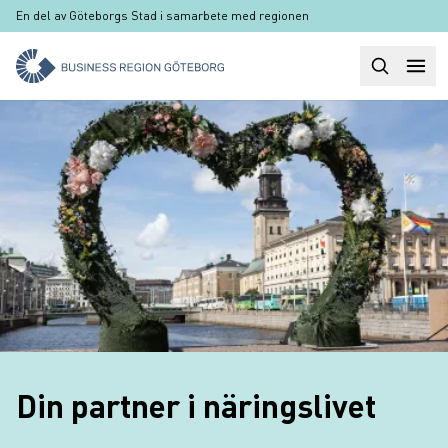
Hoppa till huvudinnehåll
En del av Göteborgs Stad i samarbete med regionen
Sök
Huvudm
Din partner i näringslivet