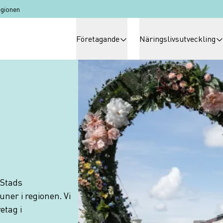
egionen
Huvudmeny
Företagande
Näringslivsutveckling
 Stads
ner i regionen. Vi
etag i