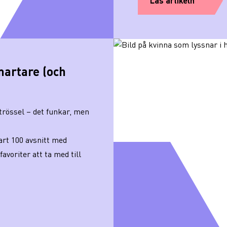
Läs artikeln
martare (och
rössel – det funkar, men
art 100 avsnitt med
favoriter att ta med till