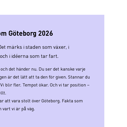
 om Göteborg 2026
 Det märks i staden som växer, i
ch i idéerna som tar fart.
och det händer nu. Du ser det kanske varje
en är det lätt att ta den för given. Stannar du
 Vi blir fler. Tempot ökar. Och vi tar position –
llt.
gar att vara stolt över Göteborg. Fakta som
h vart vi är på väg.