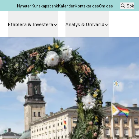
Nyheter
Kunskapsbank
Kalender
Kontakta oss
Om oss
Sök
Etablera & Investera
Analys & Omvärld