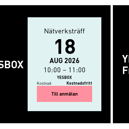
Nätverksträff
Aktivitetstyp
18
Y
Evenemanget börjar: 18 augusti
The event ends on: 18 augusti 2
AUG 2026
ESBOX
F
10:00
–
11:00
YESBOX
Kostnad:
Kostnadsfritt
for INTRO om YESBOX
Till anmälan