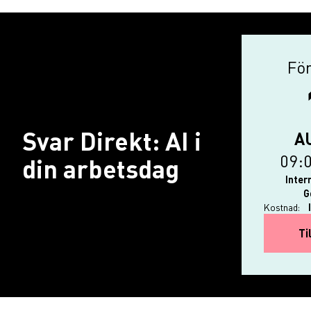
För
Aktiv
Svar Direkt: AI i
A
09:
din arbetsdag
Inter
G
Kostnad:
Ti