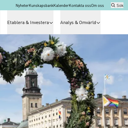
Nyheter
Kunskapsbank
Kalender
Kontakta oss
Om oss
Sök
Etablera & Investera
Analys & Omvärld