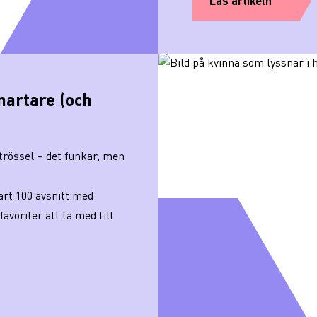
Läs artikeln
martare (och
rössel – det funkar, men
art 100 avsnitt med
favoriter att ta med till