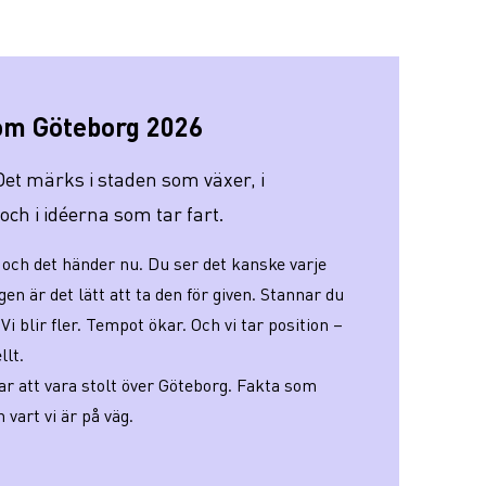
 om Göteborg 2026
 Det märks i staden som växer, i
ch i idéerna som tar fart.
och det händer nu. Du ser det kanske varje
en är det lätt att ta den för given. Stannar du
 Vi blir fler. Tempot ökar. Och vi tar position –
llt.
gar att vara stolt över Göteborg. Fakta som
h vart vi är på väg.