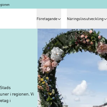
egionen
Huvudmeny
Företagande
Näringslivsutveckling
 Stads
ner i regionen. Vi
etag i