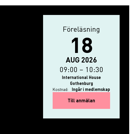
Föreläsning
Aktivitetstyp
18
Evenemanget börjar: 18 a
The event ends on: 18 au
AUG 2026
09:00
–
10:30
International House
Gothenburg
Kostnad:
Ingår i medlemskap
for Svar Direkt: A
Till anmälan