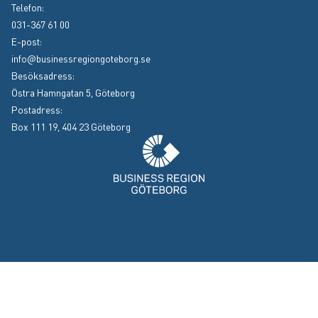
Instagram
(Extern länk, öppnas i nytt fönster)
Facebook
(Extern länk, öppnas i nytt fönster)
LinkedIn
(Extern länk, öppnas i nytt fönster)
YouTube
(Extern länk, öppnas i nytt fönster)
Telefon:
031-367 61 00
E-post:
info@businessregiongoteborg.se
Besöksadress:
Östra Hamngatan 5, Göteborg
Postadress:
Box 111 19, 404 23 Göteborg