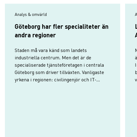
Analys & omvärld
A
Göteborg har fler specialiteter än
andra regioner
Staden må vara känd som landets
M
industriella centrum. Men det är de
specialiserade tjänsteföretagen i centrala
I
Göteborg som driver tillväxten. Vanligaste
yrkena i regionen: civilingenjör och IT-
specialist.
f