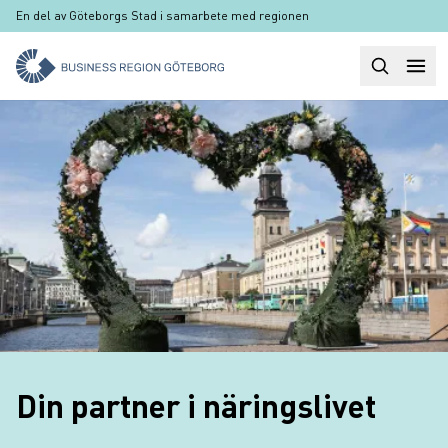
Hoppa till huvudinnehåll
En del av Göteborgs Stad i samarbete med regionen
Sök
Huvudm
Din partner i näringslivet