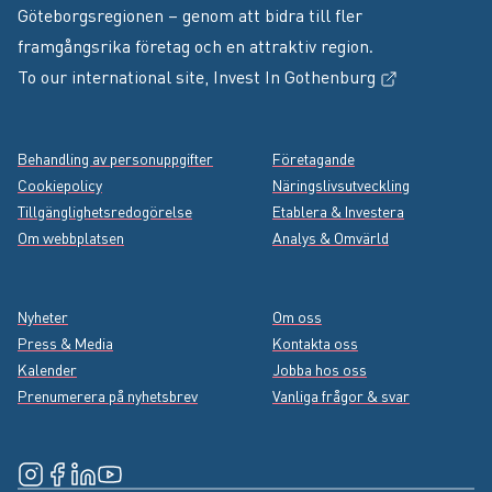
Göteborgsregionen – genom att bidra till fler
framgångsrika företag och en attraktiv region.
(Extern länk
To our international site,
Invest In Gothenburg
Footer menu
Behandling av personuppgifter
Företagande
Cookiepolicy
Näringslivsutveckling
Tillgänglighetsredogörelse
Etablera & Investera
Om webbplatsen
Analys & Omvärld
Nyheter
Om oss
Press & Media
Kontakta oss
Kalender
Jobba hos oss
Prenumerera på nyhetsbrev
Vanliga frågor & svar