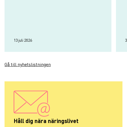
13 juli 2026
3
Gå till nyhetslistningen
Håll dig nära näringslivet