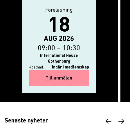
Föreläsning
Aktivitetstyp
18
Evenemanget börjar: 18 augusti 20
The event ends on: 18 augusti 2026
AUG 2026
09:00
–
10:30
International House
Gothenburg
Kostnad:
Ingår i medlemskap
for Svar Direkt: AI i din ar
Till anmälan
Nyheter
Senaste nyheter