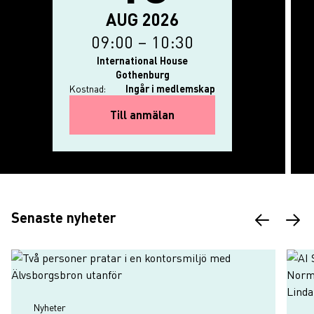
Evenemanget börjar: 18 augusti 20
The event ends on: 18 augusti 2026
AUG 2026
09:00
–
10:30
International House
Gothenburg
Kostnad:
Ingår i medlemskap
for Svar Direkt: AI i din ar
Till anmälan
Nyheter
Senaste nyheter
Nyheter