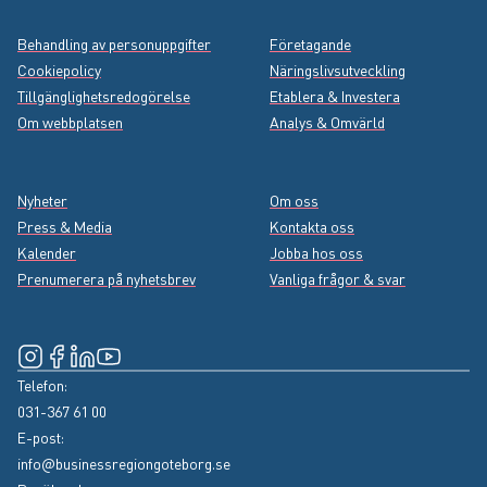
Footer menu
Behandling av personuppgifter
Företagande
Cookiepolicy
Näringslivsutveckling
Tillgänglighetsredogörelse
Etablera & Investera
Om webbplatsen
Analys & Omvärld
Nyheter
Om oss
Press & Media
Kontakta oss
Kalender
Jobba hos oss
Prenumerera på nyhetsbrev
Vanliga frågor & svar
Instagram
(Extern länk, öppnas i nytt fönster)
Facebook
(Extern länk, öppnas i nytt fönster)
LinkedIn
(Extern länk, öppnas i nytt fönster)
YouTube
(Extern länk, öppnas i nytt fönster)
Telefon:
031-367 61 00
E-post:
info@businessregiongoteborg.se