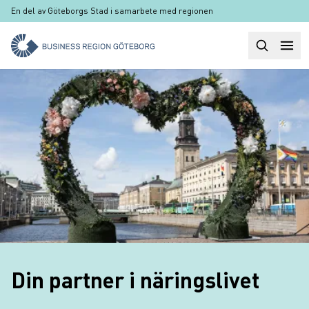
Hoppa till huvudinnehåll
En del av Göteborgs Stad i samarbete med regionen
Sök
Huvudm
Din partner i näringslivet