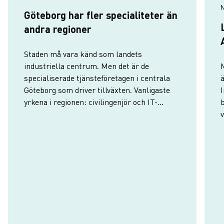
N
Göteborg har fler specialiteter än
andra regioner
Staden må vara känd som landets
industriella centrum. Men det är de
M
specialiserade tjänsteföretagen i centrala
Göteborg som driver tillväxten. Vanligaste
I
yrkena i regionen: civilingenjör och IT-
specialist.
f