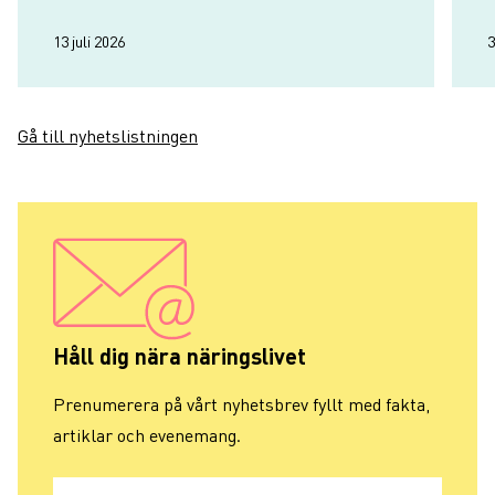
13 juli 2026
3
Gå till nyhetslistningen
Håll dig nära näringslivet
Prenumerera på vårt nyhetsbrev fyllt med fakta,
artiklar och evenemang.
E-post