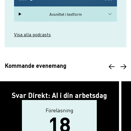
Avsnittet i textform
Visa alla podcasts
Kommande evenemang
Svar Direkt: AI i din arbetsdag
Föreläsning
Aktivitetstyp
18