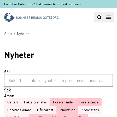
Hoppa till huvudinnehåll
En del av Göteborgs Stad i samarbete med regionen
Sök
Huvudm
Länkstig
Start
/
Nyheter
Nyheter
Sök
Sök
Ämne
Batteri
Fakta & analys
Foretagande
Företagande
Företagsklimat
Hållbarhet
Innovation
Kompetens