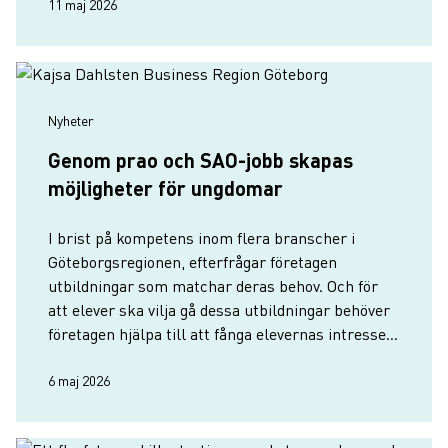
beredskap, som en na…
11 maj 2026
Nyheter
Genom prao och SAO-jobb skapas
möjligheter för ungdomar
I brist på kompetens inom flera branscher i
Göteborgsregionen, efterfrågar företagen
utbildningar som matchar deras behov. Och för
att elever ska vilja gå dessa utbildningar behöver
företagen hjälpa till att fånga elevernas intresse.
Ett sätt är att ta emot praoelever för att
introducera branschen f…
6 maj 2026