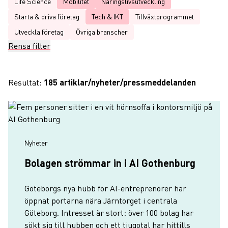
Life Science
Mobilitet
Näringslivsutveckling
Starta & driva företag
Tech & IKT
Tillväxtprogrammet
Utveckla företag
Övriga branscher
Rensa filter
Resultat:
185 artiklar/nyheter/pressmeddelanden
Nyheter
Bolagen strömmar in i AI Gothenburg
Göteborgs nya hubb för AI-entreprenörer har
öppnat portarna nära Järntorget i centrala
Göteborg. Intresset är stort: över 100 bolag har
sökt sig till hubben och ett tjugotal har hittills