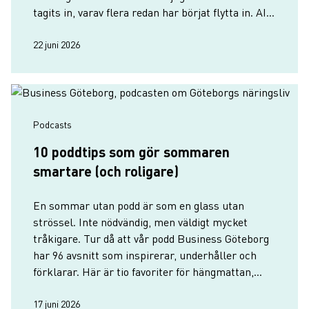
tagits in, varav flera redan har börjat flytta in. AI
Gothenburg räknar med minst 30 bolag på plats
till hösten.
22 juni 2026
Podcasts
10 poddtips som gör sommaren
smartare (och roligare)
En sommar utan podd är som en glass utan
strössel. Inte nödvändig, men väldigt mycket
tråkigare. Tur då att vår podd Business Göteborg
har 96 avsnitt som inspirerar, underhåller och
förklarar. Här är tio favoriter för hängmattan,
joggingturen, stranden eller kontoret.
17 juni 2026