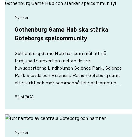
Nyheter
Gothenburg Game Hub ska stärka
Göteborgs spelcommunity
Gothenburg Game Hub har som mål att nå
fördjupad samverkan mellan de tre
huvudparterna Lindholmen Science Park, Science
Park Skövde och Business Region Göteborg samt
ett stärkt och mer sammanhållet spelcommunity
i Göteborg som en naturlig del av Sweden Game
Arena - för att skapa bättre förutsättning…
8 juni 2026
Nyheter