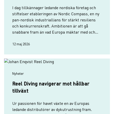
I dag tillkännager ledande nordiska företag och
stiftelser etableringen av Nordic Compass, en ny
pan-nordisk industriallians för stärkt resiliens
och konkurrenskraft. Ambitionen är att gå
snabbare fram än vad Europa mäktar med och
omsätta nordiska industriella styrkor i konkreta
initiativ, samordnad…
12 maj 2026
Nyheter
Reel Diving navigerar mot hållbar
tillväxt
Ur passionen för havet växte en av Europas
ledande distributörer av dykutrustning fram.