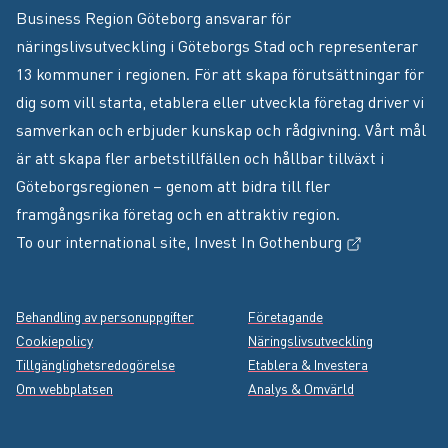
Business Region Göteborg ansvarar för
näringslivsutveckling i Göteborgs Stad och representerar
13 kommuner i regionen. För att skapa förutsättningar för
dig som vill starta, etablera eller utveckla företag driver vi
samverkan och erbjuder kunskap och rådgivning. Vårt mål
är att skapa fler arbetstillfällen och hållbar tillväxt i
Göteborgsregionen – genom att bidra till fler
framgångsrika företag och en attraktiv region.
(Extern länk
To our international site,
Invest In Gothenburg
Footer menu
Behandling av personuppgifter
Företagande
Cookiepolicy
Näringslivsutveckling
Tillgänglighetsredogörelse
Etablera & Investera
Om webbplatsen
Analys & Omvärld