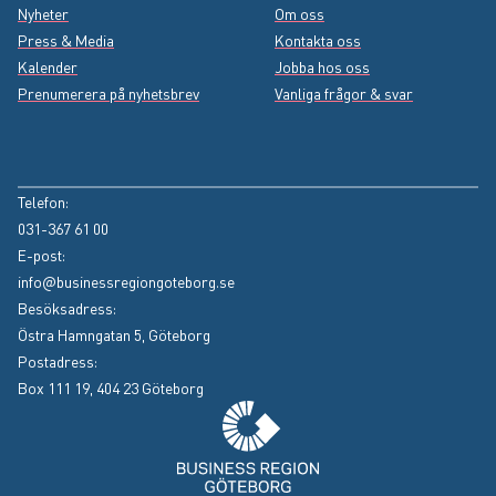
Nyheter
Om oss
Press & Media
Kontakta oss
Kalender
Jobba hos oss
Prenumerera på nyhetsbrev
Vanliga frågor & svar
Instagram
(Extern länk, öppnas i nytt fönster)
Facebook
(Extern länk, öppnas i nytt fönster)
LinkedIn
(Extern länk, öppnas i nytt fönster)
YouTube
(Extern länk, öppnas i nytt fönster)
Telefon:
031-367 61 00
E-post:
info@businessregiongoteborg.se
Besöksadress:
Östra Hamngatan 5, Göteborg
Postadress:
Box 111 19, 404 23 Göteborg