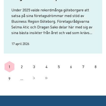
Under 2025 valde rekordmånga göteborgare att
satsa på sina företagsdrömmar med stöd av
Business Region Göteborg. Företagsrådgivarna
Selma Atic och Dragan Sako delar här med sig av
sina bästa insikter från året och vad som krävs
för att just din affärsidé ska lyckas, oavsett om du
precis ska starta e…
17 april 2026
Paginering
1
2
3
4
5
6
7
8
Nuvarande sida
Sida
Sida
Sida
Sida
Sida
Sida
Sida
9
…
Nästa sida
››
Sista sidan
Sida