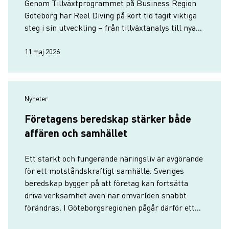
Genom Tillväxtprogrammet på Business Region
Göteborg har Reel Diving på kort tid tagit viktiga
steg i sin utveckling – från tillväxtanalys till nya
insikter om ägarrollen, struktur och vägen
framåt.
11 maj 2026
Nyheter
Företagens beredskap stärker både
affären och samhället
Ett starkt och fungerande näringsliv är avgörande
för ett motståndskraftigt samhälle. Sveriges
beredskap bygger på att företag kan fortsätta
driva verksamhet även när omvärlden snabbt
förändras. I Göteborgsregionen pågår därför ett
strategiskt arbete för att stärka näringslivets