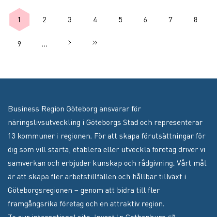
Paginering
1
2
3
4
5
6
7
8
Nuvarande sida
Sida
Sida
Sida
Sida
Sida
Sida
Sida
9
…
Nästa sida
››
Sista sidan
Sida
Business Region Göteborg ansvarar för
näringslivsutveckling i Göteborgs Stad och representerar
13 kommuner i regionen. För att skapa förutsättningar för
dig som vill starta, etablera eller utveckla företag driver vi
samverkan och erbjuder kunskap och rådgivning. Vårt mål
är att skapa fler arbetstillfällen och hållbar tillväxt i
Göteborgsregionen – genom att bidra till fler
framgångsrika företag och en attraktiv region.
(Extern länk
To our international site,
Invest In Gothenburg