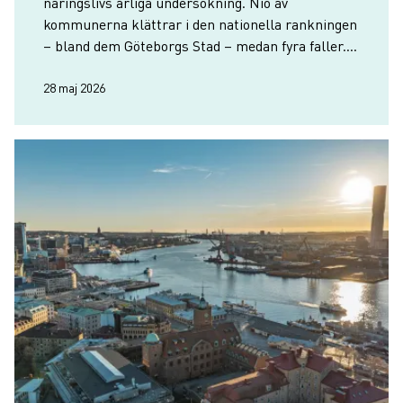
näringslivs årliga undersökning. Nio av
kommunerna klättrar i den nationella rankningen
– bland dem Göteborgs Stad – medan fyra faller.
Härryda rankas återigen högst i regionen med en
niondeplats i Sverige.
28 maj 2026