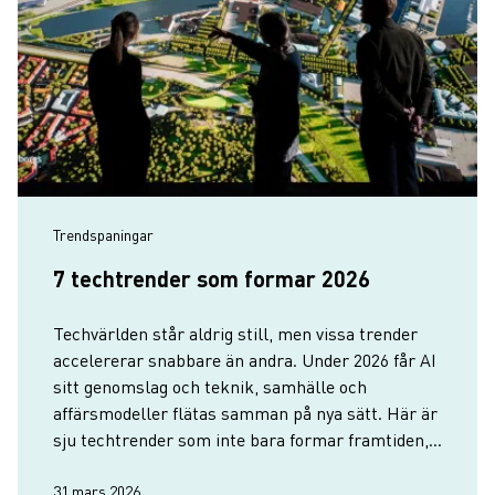
Trendspaningar
7 techtrender som formar 2026
Techvärlden står aldrig still, men vissa trender
accelererar snabbare än andra. Under 2026 får AI
sitt genomslag och teknik, samhälle och
affärsmodeller flätas samman på nya sätt. Här är
sju techtrender som inte bara formar framtiden,
utan visar hur Göteborg driver utvecklingen
framåt.
31 mars 2026