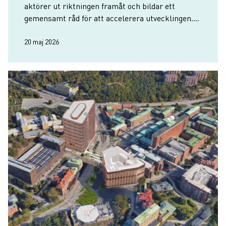
aktörer ut riktningen framåt och bildar ett
gemensamt råd för att accelerera utvecklingen.
Göteborg och Västsverige vill bidra tydligare till
Sveriges sam…
20 maj 2026