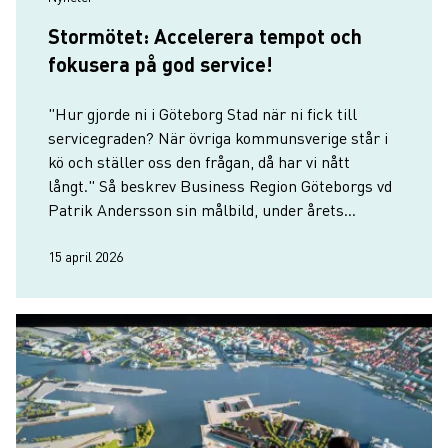
Stormötet: Accelerera tempot och
fokusera på god service!
"Hur gjorde ni i Göteborg Stad när ni fick till
servicegraden? När övriga kommunsverige står i
kö och ställer oss den frågan, då har vi nått
långt." Så beskrev Business Region Göteborgs vd
Patrik Andersson sin målbild, under årets
stormöte med företagare, politiker,
tjänstepersoner och studenter.
15 april 2026