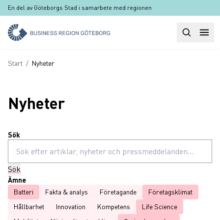
Hoppa till huvudinnehåll
En del av Göteborgs Stad i samarbete med regionen
Sök
Huvudm
Länkstig
Start
/
Nyheter
Nyheter
Sök
Sök
Ämne
Batteri
Fakta & analys
Företagande
Företagsklimat
Hållbarhet
Innovation
Kompetens
Life Science