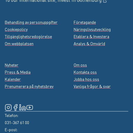
Footer menu
Behandling av personuppgifter
Företagande
Cookiepolicy
Näringslivsutveckling
Tillgänglighetsredogörelse
Etablera & Investera
Om webbplatsen
Analys & Omvärld
Nyheter
Om oss
Press & Media
Kontakta oss
Kalender
Jobba hos oss
Prenumerera på nyhetsbrev
Vanliga frågor & svar
Instagram
(Extern länk, öppnas i nytt fönster)
Facebook
(Extern länk, öppnas i nytt fönster)
LinkedIn
(Extern länk, öppnas i nytt fönster)
YouTube
(Extern länk, öppnas i nytt fönster)
Telefon:
031-367 61 00
E-post: