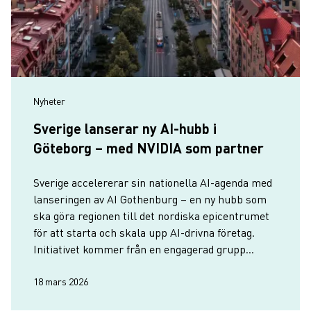
Nyheter
Sverige lanserar ny AI-hubb i
Göteborg – med NVIDIA som partner
Sverige accelererar sin nationella AI-agenda med
lanseringen av AI Gothenburg – en ny hubb som
ska göra regionen till det nordiska epicentrumet
för att starta och skala upp AI-drivna företag.
Initiativet kommer från en engagerad grupp
privata entreprenörer i nära samarbete med oss
på Business Region…
18 mars 2026