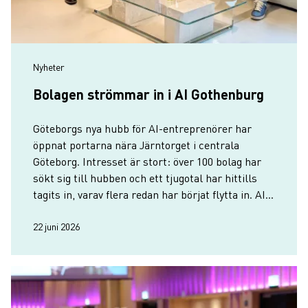
Nyheter
Bolagen strömmar in i AI Gothenburg
Göteborgs nya hubb för AI-entreprenörer har
öppnat portarna nära Järntorget i centrala
Göteborg. Intresset är stort: över 100 bolag har
sökt sig till hubben och ett tjugotal har hittills
tagits in, varav flera redan har börjat flytta in. AI
Gothenburg räknar med minst 30 bolag på plats
till hösten.
22 juni 2026