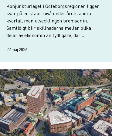
Konjunkturläget i Göteborgsregionen ligger
kvar på en stabil nivå under årets andra
kvartal, men utvecklingen bromsar in.
Samtidigt blir skillnaderna mellan olika
delar av ekonomin än tydligare, där
konsumtion och besöksnäring går starkt
medan bygg och industri fortsätter att tynga
22 maj 2026
helhetsbilden.