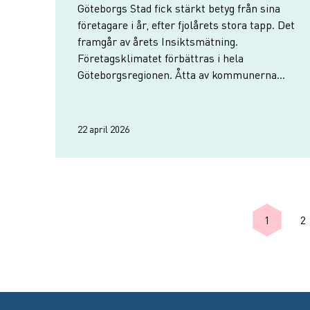
Göteborgs Stad fick stärkt betyg från sina
företagare i år, efter fjolårets stora tapp. Det
framgår av årets Insiktsmätning.
Företagsklimatet förbättras i hela
Göteborgsregionen. Åtta av kommunerna
fick bättre omdöme och fyra sämre än i fjol.
22 april 2026
Pagin
1
2
Nuvarand
S