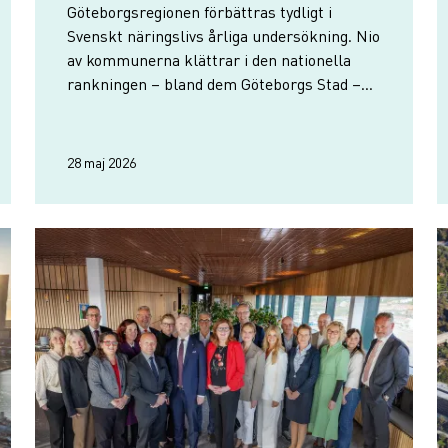
Göteborgsregionen förbättras tydligt i
Svenskt näringslivs årliga undersökning. Nio
av kommunerna klättrar i den nationella
rankningen – bland dem Göteborgs Stad –
medan fyra faller. Härryda rankas återigen
högst i regionen med en niondeplats i
Sverige.
28 maj 2026