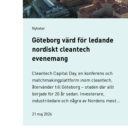
Nyheter
Göteborg värd för ledande
nordiskt cleantech
evenemang
Cleantech Capital Day, en konferens och
matchmakingplattform inom cleantech,
återvänder till Göteborg – staden där allt
började för 20 år sedan. Investerare,
industriledare och några av Nordens mest
lovande cleantechföretag samlas i Göteborg
den 2–3 juni.
21 maj 2026