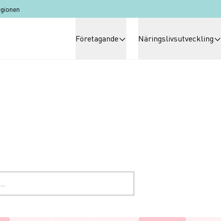
egionen
Huvudmeny
Företagande
Näringslivsutveckling