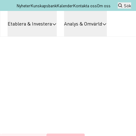
Nyheter
Kunskapsbank
Kalender
Kontakta oss
Om oss
Sök
Etablera & Investera
Analys & Omvärld