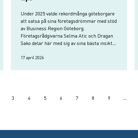
Under 2025 valde rekordmånga göteborgare
att satsa på sina företagsdrömmar med stöd
av Business Region Göteborg.
Företagsrådgivarna Selma Atic och Dragan
Sako delar här med sig av sina bästa insikter
från året och vad som krävs för att just din
affärsidé ska lyckas, oavsett om du precis
17 april 2026
ska starta e…
ering
3
4
5
6
7
8
9
…
e sida
ida
Sida
Sida
Sida
Sida
Sida
Sida
Sida