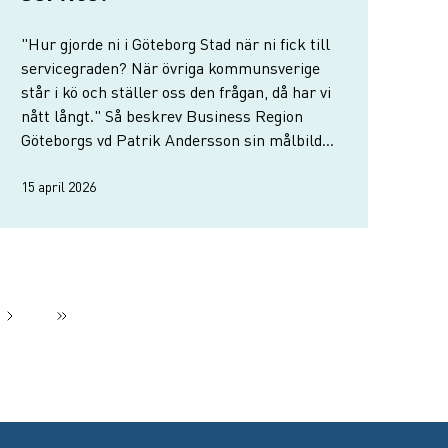
"Hur gjorde ni i Göteborg Stad när ni fick till
servicegraden? När övriga kommunsverige
står i kö och ställer oss den frågan, då har vi
nått långt." Så beskrev Business Region
Göteborgs vd Patrik Andersson sin målbild,
under årets stormöte med företagare,
politiker, tjänstepersoner och studenter.
15 april 2026
Nästa sida
››
Sista sidan