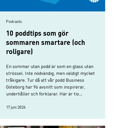
Podcasts
10 poddtips som gör
sommaren smartare (och
roligare)
En sommar utan podd är som en glass utan
strössel. Inte nödvändig, men väldigt mycket
tråkigare. Tur då att vår podd Business
Göteborg har 96 avsnitt som inspirerar,
underhåller och förklarar. Här är tio
favoriter för hängmattan, joggingturen,
stranden eller kontoret.
17 juni 2026