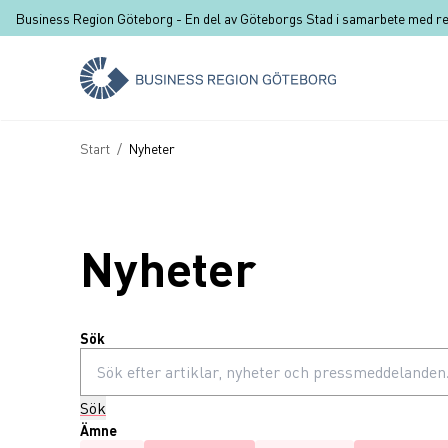
Hoppa till huvudinnehåll
Business Region Göteborg -
En del av Göteborgs Stad i samarbete med r
Länkstig
Start
/
Nyheter
Nyheter
Sök
Sök
Ämne