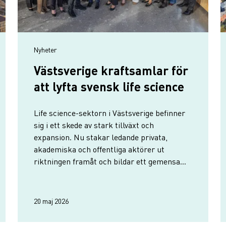
Nyheter
Västsverige kraftsamlar för
att lyfta svensk life science
Life science-sektorn i Västsverige befinner
sig i ett skede av stark tillväxt och
expansion. Nu stakar ledande privata,
akademiska och offentliga aktörer ut
riktningen framåt och bildar ett gemensamt
råd för att accelerera utvecklingen.
Göteborg och Västsverige vill bidra tydligare
till Sveriges sam…
20 maj 2026