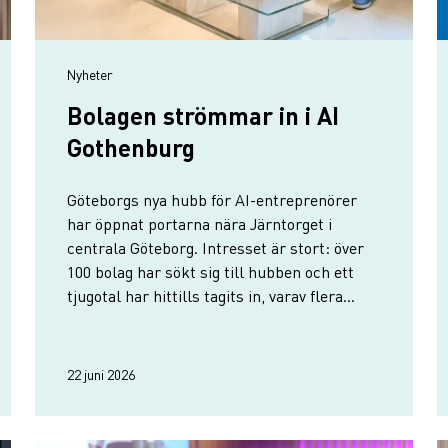
Nyheter
Bolagen strömmar in i AI
Gothenburg
Göteborgs nya hubb för AI-entreprenörer
har öppnat portarna nära Järntorget i
centrala Göteborg. Intresset är stort: över
100 bolag har sökt sig till hubben och ett
tjugotal har hittills tagits in, varav flera
redan har börjat flytta in. AI Gothenburg
räknar med minst 30 bolag på plats till
hösten.
22 juni 2026