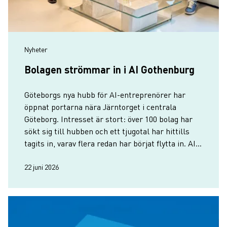
Nyheter
Bolagen strömmar in i AI Gothenburg
Göteborgs nya hubb för AI-entreprenörer har
öppnat portarna nära Järntorget i centrala
Göteborg. Intresset är stort: över 100 bolag har
sökt sig till hubben och ett tjugotal har hittills
tagits in, varav flera redan har börjat flytta in. AI
Gothenburg räknar med minst 30 bolag på plats
till hösten.
22 juni 2026