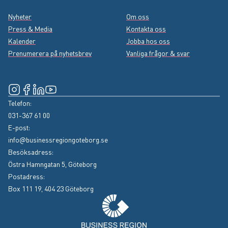
Nyheter
Om oss
Press & Media
Kontakta oss
Kalender
Jobba hos oss
Prenumerera på nyhetsbrev
Vanliga frågor & svar
Instagram
(Extern länk, öppnas i nytt fönster)
Facebook
(Extern länk, öppnas i nytt fönster)
LinkedIn
(Extern länk, öppnas i nytt fönster)
YouTube
(Extern länk, öppnas i nytt fönster)
Telefon:
031-367 61 00
E-post:
info@businessregiongoteborg.se
Besöksadress:
Östra Hamngatan 5, Göteborg
Postadress:
Box 111 19, 404 23 Göteborg