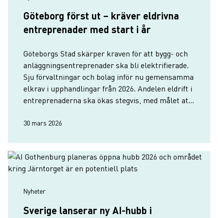
Göteborg först ut – kräver eldrivna
entreprenader med start i år
Göteborgs Stad skärper kraven för att bygg- och
anläggningsentreprenader ska bli elektrifierade.
Sju förvaltningar och bolag inför nu gemensamma
elkrav i upphandlingar från 2026. Andelen eldrift i
entreprenaderna ska ökas stegvis, med målet att
minst 70 procent av alla använda fordon och
maskiner sk…
30 mars 2026
Nyheter
Sverige lanserar ny AI-hubb i