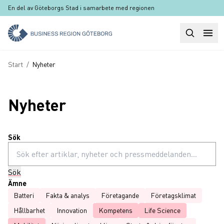
Hoppa till huvudinnehåll
En del av Göteborgs Stad i samarbete med regionen
Sök
Huvudm
Länkstig
Start
/
Nyheter
Nyheter
Sök
Sök
Ämne
Batteri
Fakta & analys
Företagande
Företagsklimat
Hållbarhet
Innovation
Kompetens
Life Science