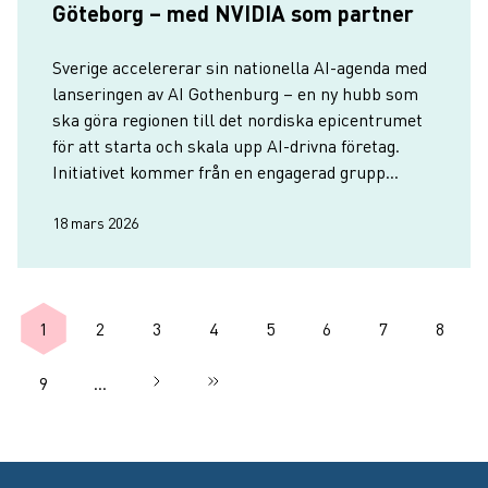
Göteborg – med NVIDIA som partner
Sverige accelererar sin nationella AI-agenda med
lanseringen av AI Gothenburg – en ny hubb som
ska göra regionen till det nordiska epicentrumet
för att starta och skala upp AI-drivna företag.
Initiativet kommer från en engagerad grupp
privata entreprenörer i nära samarbete med oss
på Business Region…
18 mars 2026
Paginering
1
2
3
4
5
6
7
8
Nuvarande sida
Sida
Sida
Sida
Sida
Sida
Sida
Sida
9
…
Nästa sida
››
Sista sidan
Sida