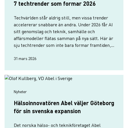
7 techtrender som formar 2026
Techvärlden står aldrig still, men vissa trender
accelererar snabbare än andra. Under 2026 får AI
sitt genomslag och teknik, samhälle och
affärsmodeller flätas samman på nya sätt. Här är
sju techtrender som inte bara formar framtiden,
utan visar hur Göteborg driver utvecklingen
framåt.
31 mars 2026
Nyheter
Hälsoinnovatören Abel väljer Göteborg
för sin svenska expansion
Det norska hälso- och teknikföretaget Abel