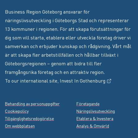
Business Region Göteborg ansvarar för
näringslivsutveckling i Göteborgs Stad och representerar
13 kommuner i regionen. För att skapa förutsättningar för
dig som vill starta, etablera eller utveckla företag driver vi
samverkan och erbjuder kunskap och rådgivning. Vårt mål
är att skapa fler arbetstillfällen och hållbar tillväxt i
Göteborgsregionen – genom att bidra till fler
framgångsrika företag och en attraktiv region.
(Extern länk
To our international site,
Invest In Gothenburg
Footer menu
Behandling av personuppgifter
Företagande
Cookiepolicy
Näringslivsutveckling
Tillgänglighetsredogörelse
Etablera & Investera
Om webbplatsen
Analys & Omvärld