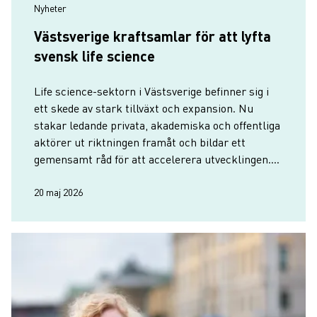
Nyheter
Västsverige kraftsamlar för att lyfta
svensk life science
Life science-sektorn i Västsverige befinner sig i
ett skede av stark tillväxt och expansion. Nu
stakar ledande privata, akademiska och offentliga
aktörer ut riktningen framåt och bildar ett
gemensamt råd för att accelerera utvecklingen.
Göteborg och Västsverige vill bidra tydligare till
Sveriges sam…
20 maj 2026