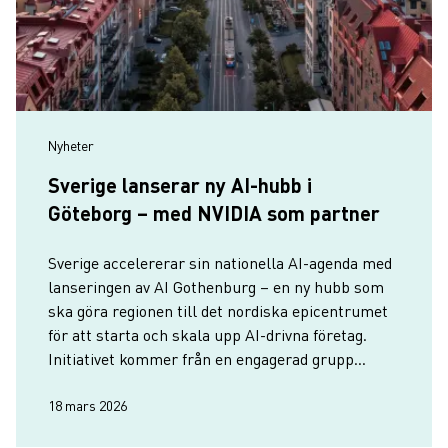
Nyheter
Sverige lanserar ny AI-hubb i
Göteborg – med NVIDIA som partner
Sverige accelererar sin nationella AI-agenda med
lanseringen av AI Gothenburg – en ny hubb som
ska göra regionen till det nordiska epicentrumet
för att starta och skala upp AI-drivna företag.
Initiativet kommer från en engagerad grupp
privata entreprenörer i nära samarbete med oss
på Business Region…
18 mars 2026