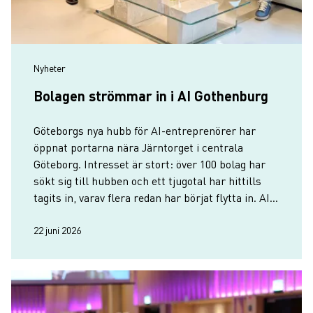
Nyheter
Bolagen strömmar in i AI Gothenburg
Göteborgs nya hubb för AI-entreprenörer har
öppnat portarna nära Järntorget i centrala
Göteborg. Intresset är stort: över 100 bolag har
sökt sig till hubben och ett tjugotal har hittills
tagits in, varav flera redan har börjat flytta in. AI
Gothenburg räknar med minst 30 bolag på plats
till hösten.
22 juni 2026