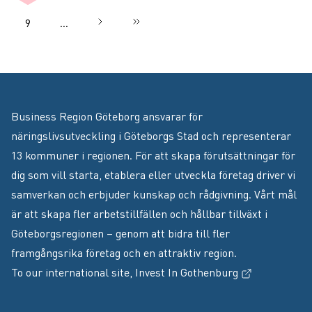
9
…
Nästa sida
››
Sista sidan
Sida
Business Region Göteborg ansvarar för
näringslivsutveckling i Göteborgs Stad och representerar
13 kommuner i regionen. För att skapa förutsättningar för
dig som vill starta, etablera eller utveckla företag driver vi
samverkan och erbjuder kunskap och rådgivning. Vårt mål
är att skapa fler arbetstillfällen och hållbar tillväxt i
Göteborgsregionen – genom att bidra till fler
framgångsrika företag och en attraktiv region.
(Extern länk
To our international site,
Invest In Gothenburg