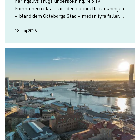
näringslivs årliga undersökning. Nio av
kommunerna klättrar i den nationella rankningen
– bland dem Göteborgs Stad – medan fyra faller.
Härryda rankas återigen högst i regionen med en
niondeplats i Sverige.
28 maj 2026