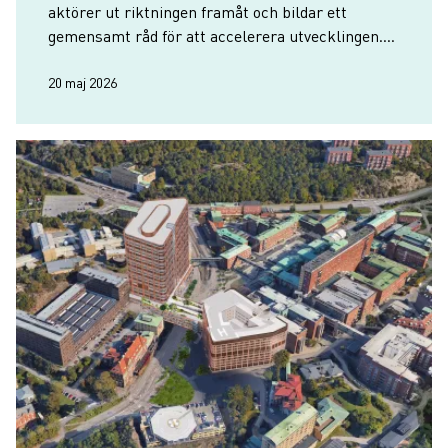
aktörer ut riktningen framåt och bildar ett
gemensamt råd för att accelerera utvecklingen.
Göteborg och Västsverige vill bidra tydligare till
Sveriges sam…
20 maj 2026