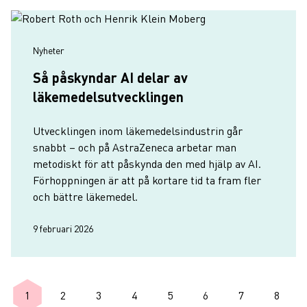
Nyheter
Så påskyndar AI delar av
läkemedelsutvecklingen
Utvecklingen inom läkemedelsindustrin går
snabbt – och på AstraZeneca arbetar man
metodiskt för att påskynda den med hjälp av AI.
Förhoppningen är att på kortare tid ta fram fler
och bättre läkemedel.
9 februari 2026
Paginering
1
2
3
4
5
6
7
8
Nuvarande sida
Sida
Sida
Sida
Sida
Sida
Sida
Sida