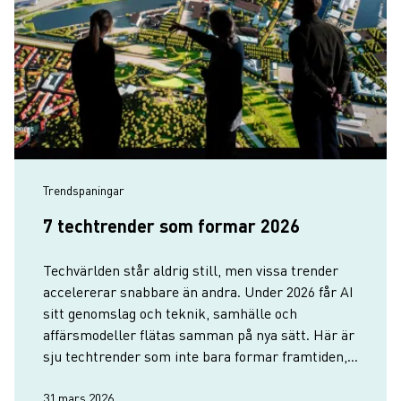
Trendspaningar
7 techtrender som formar 2026
Techvärlden står aldrig still, men vissa trender
accelererar snabbare än andra. Under 2026 får AI
sitt genomslag och teknik, samhälle och
affärsmodeller flätas samman på nya sätt. Här är
sju techtrender som inte bara formar framtiden,
utan visar hur Göteborg driver utvecklingen
framåt.
31 mars 2026