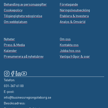
Footer menu
Behandling av personuppgifter
Företagande
Cookiepolicy
Näringslivsutveckling
Tillgänglighetsredogörelse
Etablera & Investera
Om webbplatsen
Analys & Omvärld
Nyheter
Om oss
Press & Media
Kontakta oss
Kalender
Jobba hos oss
Prenumerera på nyhetsbrev
Vanliga frågor & svar
Instagram
(Extern länk, öppnas i nytt fönster)
Facebook
(Extern länk, öppnas i nytt fönster)
LinkedIn
(Extern länk, öppnas i nytt fönster)
YouTube
(Extern länk, öppnas i nytt fönster)
Telefon:
031-367 61 00
E-post:
info@businessregiongoteborg.se
Besöksadress: