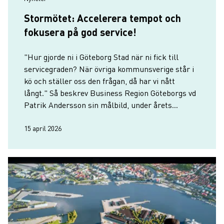
Stormötet: Accelerera tempot och
fokusera på god service!
"Hur gjorde ni i Göteborg Stad när ni fick till
servicegraden? När övriga kommunsverige står i
kö och ställer oss den frågan, då har vi nått
långt." Så beskrev Business Region Göteborgs vd
Patrik Andersson sin målbild, under årets
stormöte med företagare, politiker,
tjänstepersoner och studenter.
15 april 2026