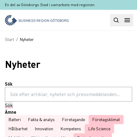
Hoppa till huvudinnehåll
En del av Göteborgs Stad i samarbete med regionen
Sök
Huvudm
Länkstig
Start
/
Nyheter
Nyheter
Sök
Sök
Ämne
Batteri
Fakta & analys
Företagande
Företagsklimat
Hållbarhet
Innovation
Kompetens
Life Science