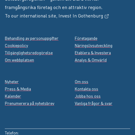
framgångsrika företag och en attraktiv region.
(Extern länk
To our international site,
Invest In Gothenburg
Footer menu
Behandling av personuppgifter
Företagande
Cookiepolicy
Näringslivsutveckling
Tillgänglighetsredogörelse
Etablera & Investera
Om webbplatsen
Analys & Omvärld
Nyheter
Om oss
Press & Media
Kontakta oss
Kalender
Jobba hos oss
Prenumerera på nyhetsbrev
Vanliga frågor & svar
Instagram
(Extern länk, öppnas i nytt fönster)
Facebook
(Extern länk, öppnas i nytt fönster)
LinkedIn
(Extern länk, öppnas i nytt fönster)
YouTube
(Extern länk, öppnas i nytt fönster)
Telefon: