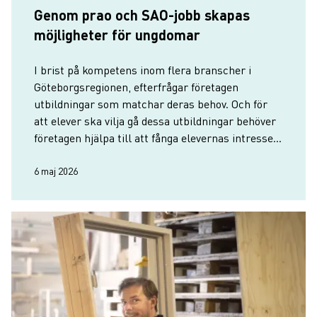
Genom prao och SAO-jobb skapas
möjligheter för ungdomar
I brist på kompetens inom flera branscher i
Göteborgsregionen, efterfrågar företagen
utbildningar som matchar deras behov. Och för
att elever ska vilja gå dessa utbildningar behöver
företagen hjälpa till att fånga elevernas intresse.
Ett sätt är att ta emot praoelever för att
introducera branschen f…
6 maj 2026