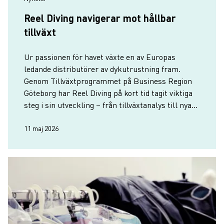
Reel Diving navigerar mot hållbar
tillväxt
Ur passionen för havet växte en av Europas
ledande distributörer av dykutrustning fram.
Genom Tillväxtprogrammet på Business Region
Göteborg har Reel Diving på kort tid tagit viktiga
steg i sin utveckling – från tillväxtanalys till nya
insikter om ägarrollen, struktur och vägen
framåt.
11 maj 2026