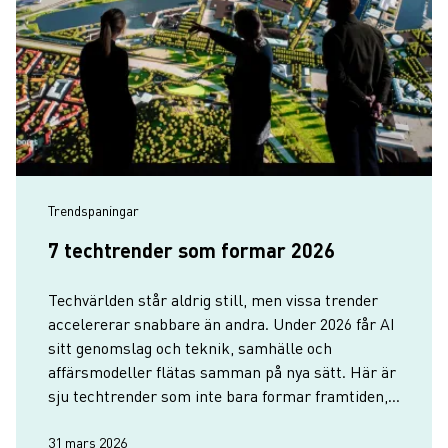
Trendspaningar
7 techtrender som formar 2026
Techvärlden står aldrig still, men vissa trender
accelererar snabbare än andra. Under 2026 får AI
sitt genomslag och teknik, samhälle och
affärsmodeller flätas samman på nya sätt. Här är
sju techtrender som inte bara formar framtiden,
utan visar hur Göteborg driver utvecklingen
framåt.
31 mars 2026