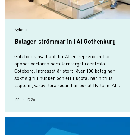
Nyheter
Bolagen strömmar in i AI Gothenburg
Göteborgs nya hubb för AI-entreprenörer har
öppnat portarna nära Järntorget i centrala
Göteborg. Intresset är stort: över 100 bolag har
sökt sig till hubben och ett tjugotal har hittills
tagits in, varav flera redan har börjat flytta in. AI
Gothenburg räknar med minst 30 bolag på plats
till hösten.
22 juni 2026