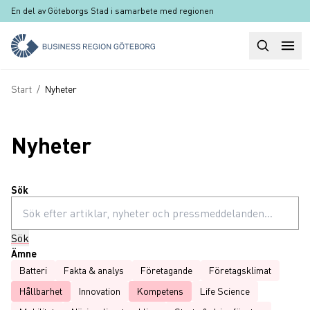
Hoppa till huvudinnehåll
En del av Göteborgs Stad i samarbete med regionen
Sök
Huvudm
Länkstig
Start
/
Nyheter
Nyheter
Sök
Sök
Ämne
Batteri
Fakta & analys
Företagande
Företagsklimat
Hållbarhet
Innovation
Kompetens
Life Science