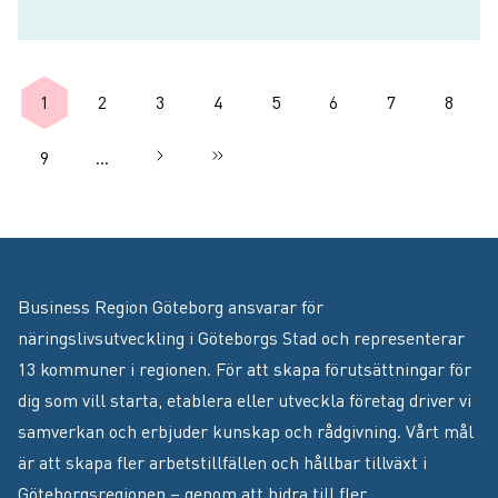
Paginering
1
2
3
4
5
6
7
8
Nuvarande sida
Sida
Sida
Sida
Sida
Sida
Sida
Sida
9
…
Nästa sida
››
Sista sidan
Sida
Business Region Göteborg ansvarar för
näringslivsutveckling i Göteborgs Stad och representerar
13 kommuner i regionen. För att skapa förutsättningar för
dig som vill starta, etablera eller utveckla företag driver vi
samverkan och erbjuder kunskap och rådgivning. Vårt mål
är att skapa fler arbetstillfällen och hållbar tillväxt i
Göteborgsregionen – genom att bidra till fler