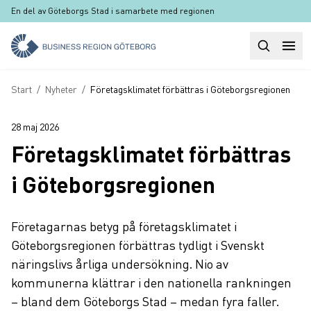
Hoppa till huvudinnehåll
En del av Göteborgs Stad i samarbete med regionen
Sök
Huvudm
Länkstig
Start
/
Nyheter
/
Företagsklimatet förbättras i Göteborgsregionen
28 maj 2026
Företagsklimatet förbättras
i Göteborgsregionen
Företagarnas betyg på företagsklimatet i
Göteborgsregionen förbättras tydligt i Svenskt
näringslivs årliga undersökning. Nio av
kommunerna klättrar i den nationella rankningen
– bland dem Göteborgs Stad – medan fyra faller.