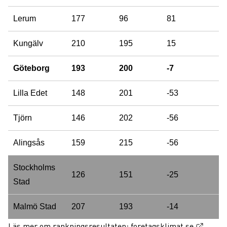
Lerum
177
96
81
Kungälv
210
195
15
Göteborg
193
200
-7
Lilla Edet
148
201
-53
Tjörn
146
202
-56
Alingsås
159
215
-56
Stockholms
126
151
-25
Stad
Malmö Stad
207
193
-14
(Exter
Läs mer om rankningsresultaten:
foretagsklimat.se