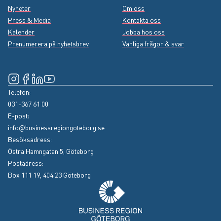
Nyheter
Om oss
Press & Media
Kontakta oss
Kalender
Jobba hos oss
Prenumerera på nyhetsbrev
Vanliga frågor & svar
Instagram
(Extern länk, öppnas i nytt fönster)
Facebook
(Extern länk, öppnas i nytt fönster)
LinkedIn
(Extern länk, öppnas i nytt fönster)
YouTube
(Extern länk, öppnas i nytt fönster)
Telefon:
031-367 61 00
E-post:
info@businessregiongoteborg.se
Besöksadress:
Östra Hamngatan 5, Göteborg
Postadress:
Box 111 19, 404 23 Göteborg