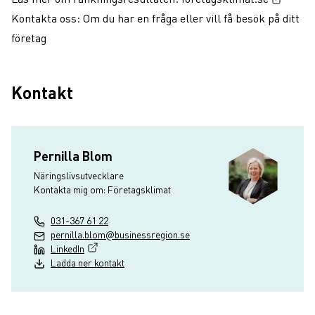
Kontakta oss:
Om du har en fråga eller vill få besök på ditt
företag
Kontakt
Pernilla Blom
Näringslivsutvecklare
Kontakta mig om: Företagsklimat
031-367 61 22
pernilla.blom@businessregion.se
LinkedIn
(Extern länk, öppnas i nytt fönster)
Ladda ner kontakt