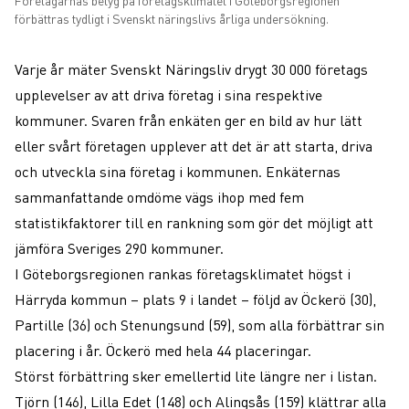
förbättras tydligt i Svenskt näringslivs årliga undersökning.
Varje år mäter Svenskt Näringsliv drygt 30 000 företags
upplevelser av att driva företag i sina respektive
kommuner. Svaren från enkäten ger en bild av hur lätt
eller svårt företagen upplever att det är att starta, driva
och utveckla sina företag i kommunen. Enkäternas
sammanfattande omdöme vägs ihop med fem
statistikfaktorer till en rankning som gör det möjligt att
jämföra Sveriges 290 kommuner.
I Göteborgsregionen rankas företagsklimatet högst i
Härryda kommun – plats 9 i landet – följd av Öckerö (30),
Partille (36) och Stenungsund (59), som alla förbättrar sin
placering i år. Öckerö med hela 44 placeringar.
Störst förbättring sker emellertid lite längre ner i listan.
Tjörn (146), Lilla Edet (148) och Alingsås (159) klättrar alla