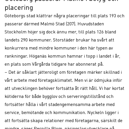
placering
Göteborgs stad klättrar några placeringar till plats 193 och
passerar därmed Malmö Stad (207). Huvudstaden
Stockholm höjer sig dock ännu mer, till plats 126 bland
landets 290 kommuner. Storstäder brukar ha svårt att
konkurrera med mindre kommuner i den här typen av
rankningar. Höganäs kommun hamnar i topp i landet i år,
en plats som Vårgårda tidigare har abonnerat på.
– Det är såklart jätteroligt om företagen märker skillnad i
vårt arbete med företagsklimatet. Men vi är ödmjuka inför
att utvecklingen behöver fortsätta åt rätt håll. Vi har kortat
kötiderna för både bygglov och serveringstillstånd och
fortsätter hålla i vårt stadengemensamma arbete med
service, bemötande och kommunikation. Nyckeln ligger i
att fortsätta skapa relationer med företagarna, särskilt de
mindre, säger Pernilla Blom, näringslivsutvecklare på