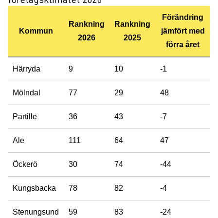
Förändring
Rankning
Rankning
Kommun
jämfört med
2026
2025
förra året
Härryda
9
10
-1
Mölndal
77
29
48
Partille
36
43
-7
Ale
111
64
47
Öckerö
30
74
-44
Kungsbacka
78
82
-4
Stenungsund
59
83
-24