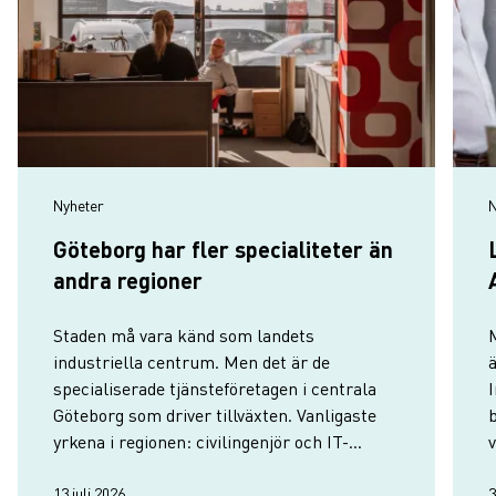
Nyheter
N
Göteborg har fler specialiteter än
andra regioner
Staden må vara känd som landets
M
industriella centrum. Men det är de
specialiserade tjänsteföretagen i centrala
I
Göteborg som driver tillväxten. Vanligaste
yrkena i regionen: civilingenjör och IT-
specialist.
f
13 juli 2026
3