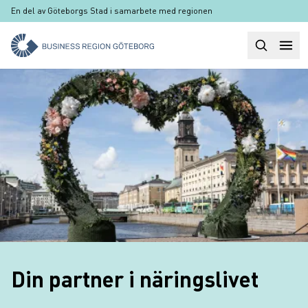
Hoppa till huvudinnehåll
En del av Göteborgs Stad i samarbete med regionen
Sök
Huvudm
Din partner i näringslivet