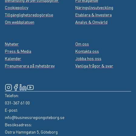
Behandling av personuppgifter
Företagande
Cookiepolicy
Näringslivsutveckling
Tillgänglighetsredogörelse
Etablera & Investera
Om webbplatsen
Analys & Omvärld
Nyheter
Om oss
Press & Media
Kontakta oss
Kalender
Jobba hos oss
Prenumerera på nyhetsbrev
Vanliga frågor & svar
Instagram
(Extern länk, öppnas i nytt fönster)
Facebook
(Extern länk, öppnas i nytt fönster)
LinkedIn
(Extern länk, öppnas i nytt fönster)
YouTube
(Extern länk, öppnas i nytt fönster)
Telefon:
031-367 61 00
E-post:
info@businessregiongoteborg.se
Besöksadress:
Östra Hamngatan 5, Göteborg