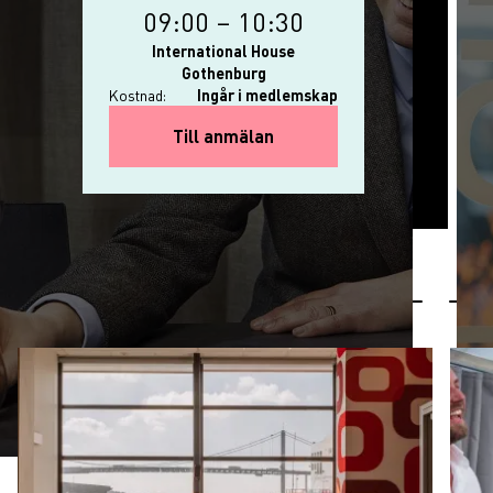
09:00
–
10:30
International House
Gothenburg
Kostnad:
Ingår i medlemskap
for Svar Direkt: AI i din ar
Till anmälan
Nyheter
Senaste nyheter