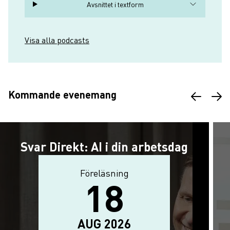
Avsnittet i textform
Visa alla podcasts
Kommande evenemang
Svar Direkt: AI i din arbetsdag
Föreläsning
Aktivitetstyp
18
Evenemanget börjar: 18 augusti 20
The event ends on: 18 augusti 2026
AUG 2026