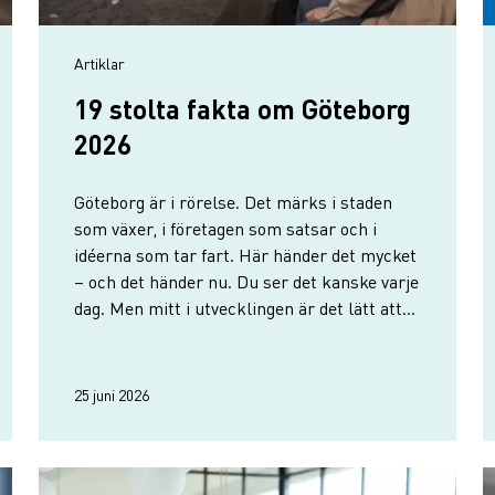
Artiklar
19 stolta fakta om Göteborg
2026
Göteborg är i rörelse. Det märks i staden
som växer, i företagen som satsar och i
idéerna som tar fart. Här händer det mycket
– och det händer nu. Du ser det kanske varje
dag. Men mitt i utvecklingen är det lätt att
ta den för given. Stannar du upp blir bilden
tydligare: Vi blir fler. Tempot ökar. O…
25 juni 2026