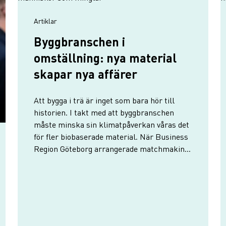
Artiklar
Byggbranschen i
omställning: nya material
skapar nya affärer
Att bygga i trä är inget som bara hör till
historien. I takt med att byggbranschen
måste minska sin klimatpåverkan våras det
för fler biobaserade material. När Business
Region Göteborg arrangerade matchmaking-
dag på The Yard på Lindholmen fick
deltagarna höra om hur lyckat ett
byggprojekt kan bli äv…