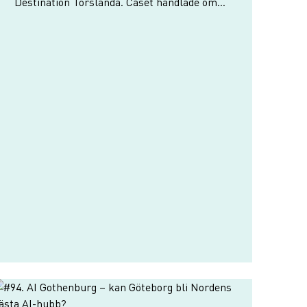
Destination Torslanda. Caset handlade om
hur en ny innovationsmiljö växte fram i
direkt anslutning till Volvo Cars campus och
hur platsen position…