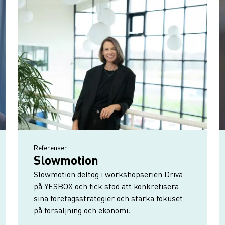
Read more about Slowmotion
Referenser
Slowmotion
Slowmotion deltog i workshopserien Driva
på YESBOX och fick stöd att konkretisera
sina företagsstrategier och stärka fokuset
på försäljning och ekonomi.