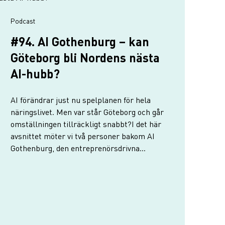
podcast
#94. AI Gothenburg – kan
Göteborg bli Nordens nästa
AI-hubb?
AI förändrar just nu spelplanen för hela
näringslivet. Men var står Göteborg och går
omställningen tillräckligt snabbt?I det här
avsnittet möter vi två personer bakom AI
Gothenburg, den entreprenörsdrivna
satsningen som vill samla stadens AI‑kraft.
Viktor Gold och Magnus Emilson berättar
om den fysi…