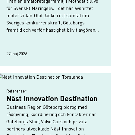
Från en småföretagarfamilj i Mölndal till vd
för Svenskt Näringsliv. I det här avsnittet
möter vi Jan-Olof Jacke i ett samtal om
Sveriges konkurrenskraft, Göteborgs
framtid och varför hastighet blivit avgörande
i en värld där investeringar, teknik och makt
snabbt flyttar sig.Vi pratar om:Hur
Götebor…
27 maj 2026
Read more about Nāst Innovation Destination
Referenser
Nāst Innovation Destination
Business Region Göteborg bidrog med
rådgivning, koordinering och kontakter när
Göteborgs Stad, Volvo Cars och privata
partners utvecklade Näst Innovation