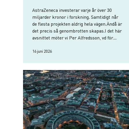
AstraZeneca investerar varje år över 30
miljarder kronor i forskning. Samtidigt når
de flesta projekten aldrig hela vägen.Ändå är
det precis så genombrotten skapas.I det här
avsnittet möter vi Per Alfredsson, vd för
AstraZeneca i Sverige. Efter mer än 30 år i
bolaget har han varit med och byggt upp …
16 juni 2026