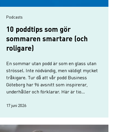
Podcasts
10 poddtips som gör
sommaren smartare (och
roligare)
En sommar utan podd är som en glass utan
strössel. Inte nödvändig, men väldigt mycket
tråkigare. Tur då att vår podd Business
Göteborg har 96 avsnitt som inspirerar,
underhåller och förklarar. Här är tio
favoriter för hängmattan, joggingturen,
stranden eller kontoret.
17 juni 2026