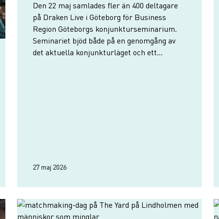
Den 22 maj samlades fler än 400 deltagare
på Draken Live i Göteborg för Business
Region Göteborgs konjunkturseminarium.
Seminariet bjöd både på en genomgång av
det aktuella konjunkturläget och ett
fördjupande samtal med Stena AB:s
styrelseordförande Gunnar Brock, intervjuad
av Jessica Humleklo.
27 maj 2026