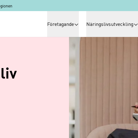
egionen
Huvudmeny
Företagande
Näringslivsutveckling
liv