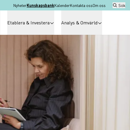
Nyheter
Kunskapsbank
Kalender
Kontakta oss
Om oss
Sök
Etablera & Investera
Analys & Omvärld