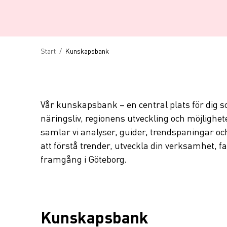
Länkstig
Start
/
Kunskapsbank
Vår kunskapsbank – en central plats för dig so
näringsliv, regionens utveckling och möjlighet
samlar vi analyser, guider, trendspaningar och
att förstå trender, utveckla din verksamhet, f
framgång i Göteborg.
Kunskapsbank