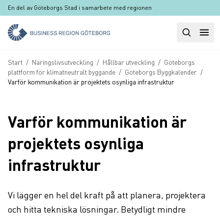
Hoppa till huvudinnehåll
En del av Göteborgs Stad i samarbete med regionen
Sök
Huvudm
Länkstig
Start
/
Näringslivsutveckling
/
Hållbar utveckling
/
Göteborgs
plattform för klimatneutralt byggande
/
Göteborgs Byggkalender
/
Varför kommunikation är projektets osynliga infrastruktur
Varför kommunikation är
projektets osynliga
infrastruktur
Vi lägger en hel del kraft på att planera, projektera
och hitta tekniska lösningar. Betydligt mindre