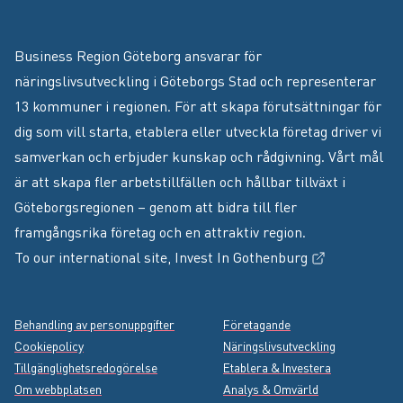
Business Region Göteborg ansvarar för
näringslivsutveckling i Göteborgs Stad och representerar
13 kommuner i regionen. För att skapa förutsättningar för
dig som vill starta, etablera eller utveckla företag driver vi
samverkan och erbjuder kunskap och rådgivning. Vårt mål
är att skapa fler arbetstillfällen och hållbar tillväxt i
Göteborgsregionen – genom att bidra till fler
framgångsrika företag och en attraktiv region.
(Extern länk
To our international site,
Invest In Gothenburg
Footer menu
Behandling av personuppgifter
Företagande
Cookiepolicy
Näringslivsutveckling
Tillgänglighetsredogörelse
Etablera & Investera
Om webbplatsen
Analys & Omvärld