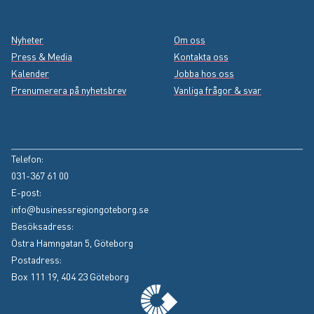
Nyheter
Om oss
Press & Media
Kontakta oss
Kalender
Jobba hos oss
Prenumerera på nyhetsbrev
Vanliga frågor & svar
Instagram
(Extern länk, öppnas i nytt fönster)
Facebook
(Extern länk, öppnas i nytt fönster)
LinkedIn
(Extern länk, öppnas i nytt fönster)
YouTube
(Extern länk, öppnas i nytt fönster)
Telefon:
031-367 61 00
E-post:
info@businessregiongoteborg.se
Besöksadress:
Östra Hamngatan 5, Göteborg
Postadress:
Box 111 19, 404 23 Göteborg