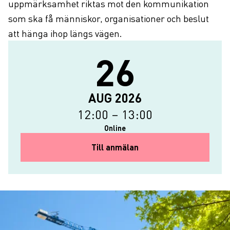
uppmärksamhet riktas mot den kommunikation
som ska få människor, organisationer och beslut
att hänga ihop längs vägen.
26
Evenemanget börjar: 26 augusti
The event ends on: 26 augusti 2
AUG 2026
12:00
–
13:00
Online
for Varför kommunikatio
Till anmälan