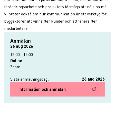
förändringsarbete och projektets förmåga att nå sina mål.
Vi pratar också om hur kommunikation är ett verktyg för
byggaktörer att vinna fler kunder och attrahera fler
medarbetare.
Anmälan
Datum
Evenemanget börjar
12:00
26 aug 2026
The event ends on
26 aug 2026
13:00
12:00 - 13:00
Plats
Adress
Online
Zoom
Sista anmälningsdag:
26 aug 2026
Information och anmälan
(Extern länk, öppnas i nytt fönster)